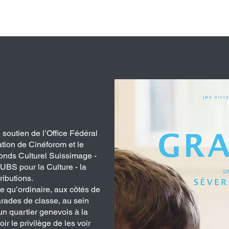
UALITÉ
À VENIR
CATALOGUE
soutien de l’Office Fédéral
ation de Cinéforom et le
onds Culturel Suissimage -
BS pour la Culture - la
ributions.
e qu’ordinaire, aux côtés de
arades de classe, au sein
n quartier genevois à la
ir le privilège de les voir