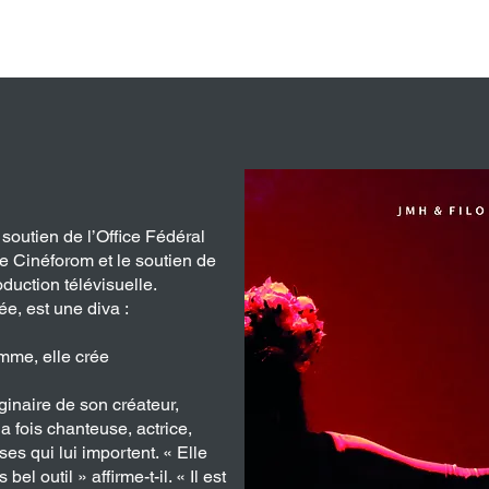
UALITÉ
À VENIR
CATALOGUE
utien de l’Office Fédéral
de Cinéforom et le soutien de
ction télévisuelle.
e, est une diva :
mme, elle crée
aginaire de son créateur,
la fois chanteuse, actrice,
es qui lui importent. « Elle
l outil » affirme-t-il. « Il est